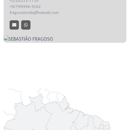
+(55)3222-7710
+(67)99996-9562
fragosoinroda@hotmail.com