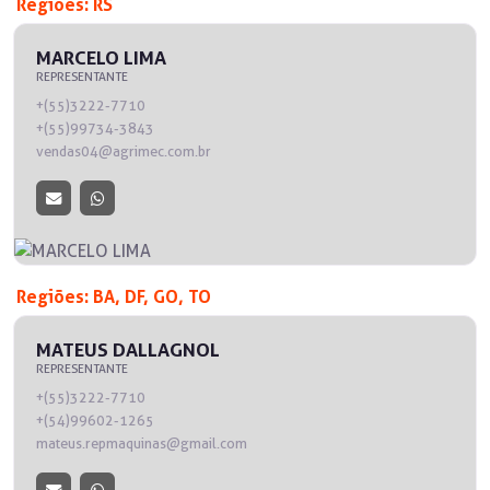
Regiões: RS
MARCELO LIMA
REPRESENTANTE
+(55)3222-7710
+(55)99734-3843
vendas04@agrimec.com.br
Regiões: BA, DF, GO, TO
MATEUS DALLAGNOL
REPRESENTANTE
+(55)3222-7710
+(54)99602-1265
mateus.repmaquinas@gmail.com