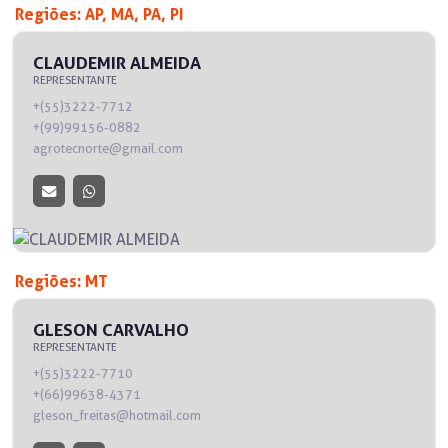
Regiões: AP, MA, PA, PI
CLAUDEMIR ALMEIDA
REPRESENTANTE
+(55)3222-7712
+(99)99156-0882
agrotecnorte@gmail.com
Regiões: MT
GLESON CARVALHO
REPRESENTANTE
+(55)3222-7710
+(66)99638-4371
gleson_freitas@hotmail.com