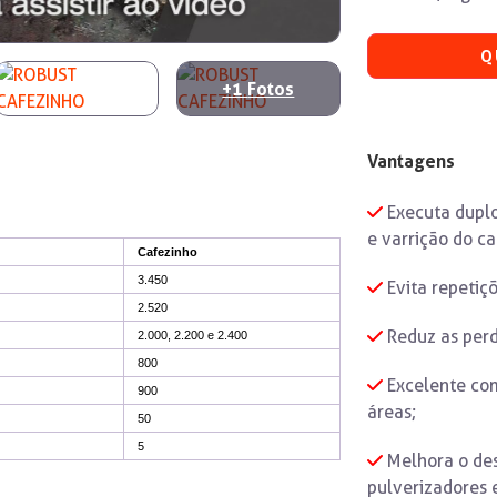
Q
+1
Fotos
Vantagens
Executa duplo 
e varrição do c
Cafezinho
3.450
Evita repetiç
2.520
Reduz as perd
2.000, 2.200 e 2.400
800
Excelente com
900
áreas;
50
5
Melhora o des
pulverizadores 