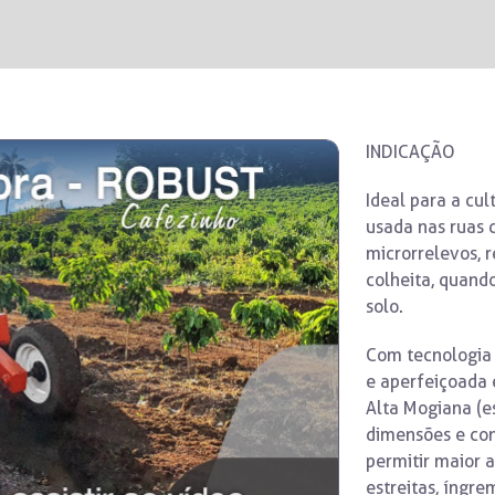
INDICAÇÃO
Ideal para a cul
usada nas ruas d
microrrelevos, 
colheita, quand
solo.
Com tecnologia 
e aperfeiçoada 
Alta Mogiana (es
dimensões e con
permitir maior 
estreitas, íngre