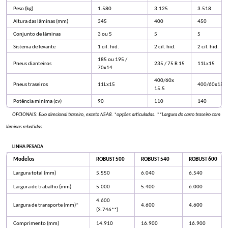
Peso (kg)
1.580
3.125
3.518
Altura das lâminas (mm)
345
400
450
Conjunto de lâminas
3 ou 5
5
5
Sistema de levante
1 cil. hid.
2 cil. hid.
2 cil. hid.
185 ou 195 /
Pneus dianteiros
235 / 75 R 15
11Lx15
70x14
400/60x
Pneus traseiros
11Lx15
400/60x15,5
15.5
Potência minima (cv)
90
110
140
OPCIONAIS: Eixo direcional traseiro, exceto NSA8. *opções articuladas. **Largura do carro traseiro com
lâminas rebatidas.
LINHA PESADA
Modelos
ROBUST 500
ROBUST 540
ROBUST 600
Largura total (mm)
5.550
6.040
6.540
Largura de trabalho (mm)
5.000
5.400
6.000
4.600
Largura de transporte (mm)*
4.600
4.600
(3.746**)
Comprimento (mm)
14.910
16.900
16.900