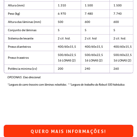
Altura (mm)
1.310
1.500
1.500
Peso (kg)
6.970
7.480
7.740
Altura das lâminas (mm)
500
600
600
Conjunto de lâminas
5
5
5
Sistema de levante
2 cil. hid.
2 cil. hid
2 cil. hid.
Pneus dianteiros
400/60x15,5
400/60x15,5
400/60x15,5
500/60x22,5
500/60x22,5
500/60x22,5
Pneus traseiros
16 LONAS (2)
16 LONAS (2)
16 LONAS (2)
Potência minima (cv)
200
240
260
OPCIONAIS: Eixo direcional.
*Largura do carro traseiro com lâminas rebatidas. **Largura de trabalho da Robust 500 hidráulica.
QUERO MAIS INFORMAÇÕES!