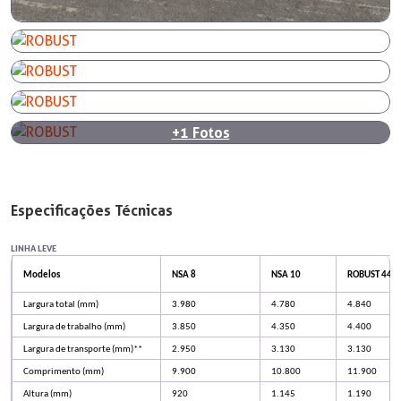
+1
Fotos
Especificações Técnicas
LINHA LEVE
Modelos
NSA 8
NSA 10
ROBUST 440 
Largura total (mm)
3.980
4.780
4.840
Largura de trabalho (mm)
3.850
4.350
4.400
Largura de transporte (mm)**
2.950
3.130
3.130
Comprimento (mm)
9.900
10.800
11.900
Altura (mm)
920
1.145
1.190