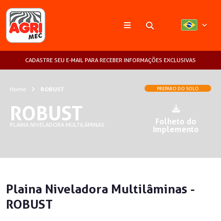
Pesquisar
CADASTRE SEU E-MAIL PARA RECEBER INFORMAÇÕES EXCLUSIVAS
Home
ROBUST
PREPARO DO SOLO
ROBUST
Folheto do
PLAINA NIVELADORA MULTILÂMINAS
Implemento
Plaina Niveladora Multilâminas -
ROBUST