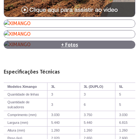
+
Fotos
Especificações Técnicas
Modelos Ximango
3L
3L (DUPLO)
5L
Quantidade de linhas
3
3
5
Quantidade de
3
6
5
sulcadores
Comprimento (mm)
3.030
3.750
3.030
Largura (mm)
5.440
5.440
6.815
Altura (mm)
1.260
1.260
1.260
Peso (kg)
2.020
2.650
2.600