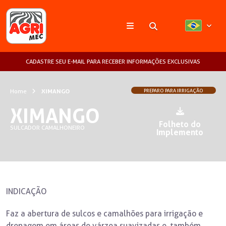
Pesquisar
CADASTRE SEU E-MAIL PARA RECEBER INFORMAÇÕES EXCLUSIVAS
Home
XIMANGO
PREPARO PARA IRRIGAÇÃO
XIMANGO
Folheto do
SULCADOR CAMALHONEIRO
Implemento
INDICAÇÃO
Faz a abertura de sulcos e camalhões para irrigação e
drenagem em áreas de várzea suavizadas e, também,