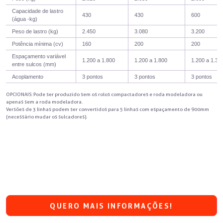
Capacidade de lastro
430
430
600
(água -kg)
Peso de lastro (kg)
2.450
3.080
3.200
Potência mínima (cv)
160
200
200
Espaçamento variável
1.200 a 1.800
1.200 a 1.800
1.200 a 1.30
entre sulcos (mm)
Acoplamento
3 pontos
3 pontos
3 pontos
OPCIONAIS: Pode ser produzido sem os rolos compactadores e roda modeladora ou
apenas sem a roda modeladora.
Versões de 3 linhas podem ser convertidos para 5 linhas com espaçamento de 900mm
(necessário mudar os sulcadores).
QUERO MAIS INFORMAÇÕES!