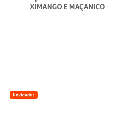
XIMANGO E MAÇANICO
Novidades
AGRIMEC LANÇA DOIS IMPLEMENTOS
PARA A LINHA DE PREPARO PARA
IRRIGAÇÃO