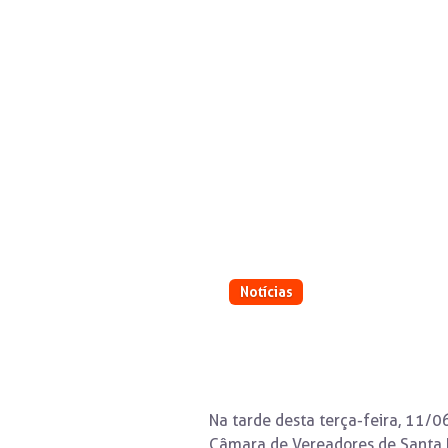
Notícias
Homenagem ocorreu nes
Na tarde desta terça-feira, 11/0
Câmara de Vereadores de Santa M