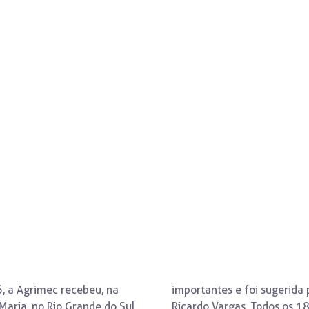
ta terça-feira
6, a Agrimec recebeu, na
importantes e foi sugerida 
aria, no Rio Grande do Sul,
Ricardo Vargas. Todos os 1