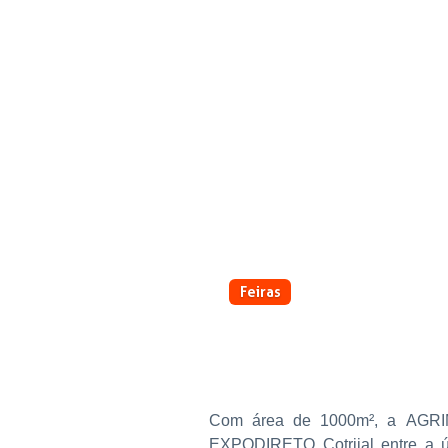
Feiras
EMPRESA FOI ÁRA NÃO-
Com área de 1000m², a AGRIM
EXPODIRETO Cotrijal entre a úl