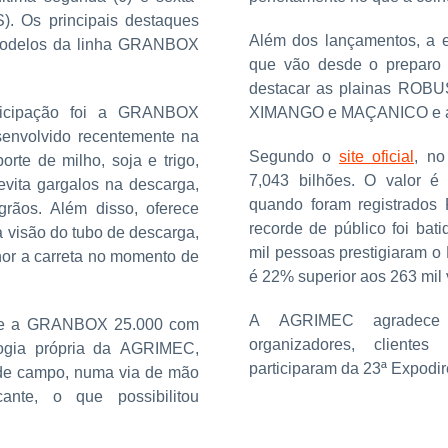
). Os principais destaques
Além dos lançamentos, a 
 modelos da linha GRANBOX
que vão desde o preparo 
destacar as plainas ROBU
ticipação foi a GRANBOX
XIMANGO e MAÇANICO e 
envolvido recentemente na
Segundo o
site oficial
, no
orte de milho, soja e trigo,
7,043 bilhões. O valor é
 evita gargalos na descarga,
quando foram registrados 
grãos. Além disso, oferece
recorde de público foi bati
 visão do tubo de descarga,
mil pessoas prestigiaram 
hor a carreta no momento de
é 22% superior aos 263 mil
A AGRIMEC agradece 
u-se a GRANBOX 25.000 com
organizadores, cliente
ogia própria da AGRIMEC,
participaram da 23ª Expodire
 de campo, numa via de mão
cante, o que possibilitou