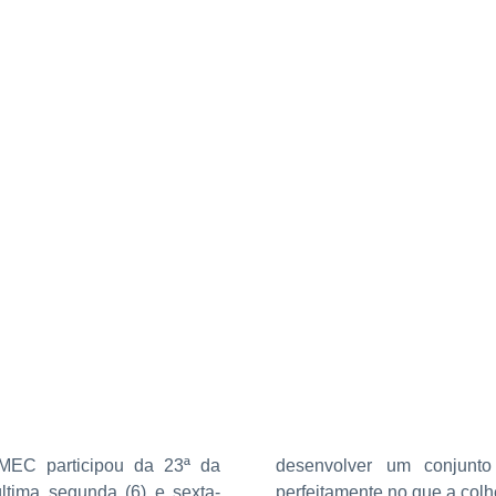
ME-TOQUE PARA DAR PROSSEGUIMENTO NO CALEN
EC participou da 23ª da
desenvolver um conjunto
tima segunda (6) e sexta-
perfeitamente no que a colhe