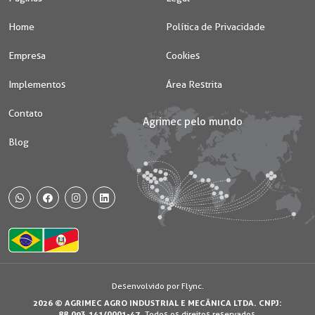
Home
Política de Privacidade
Empresa
Cookies
Implementos
Área Restrita
Contato
Blog
WhatsApp
Facebook
Instagram
Desenvolvido por Flync.
2026 © AGRIMEC AGRO INDUSTRIAL E MECÂNICA LTDA. CNPJ:
Usamos os cookies e dados de navegação visando proporcionar uma
88.093.141/0001-47.
Todos os direitos reservados.