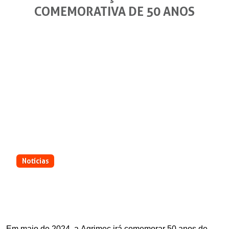
COMEMORATIVA DE 50 ANOS
Notícias
Agrimec lança logomarca comemorativa
de 50 anos
Em maio de 2024, a Agrimec irá comemorar 50 anos de