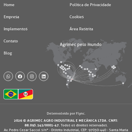
Home
Política de Privacidade
Empresa
Cookies
Implementos
Área Restrita
Contato
Blog
WhatsApp
Facebook
Instagram
Desenvolvido por Flync.
2026 © AGRIMEC AGRO INDUSTRIAL E MECÂNICA LTDA. CNPJ:
Usamos os cookies e dados de navegação visando proporcionar uma
88.093.141/0001-47.
Todos os direitos reservados.
melhor experiência durante o uso do site. Ao continuar, você concorda
Av. Pedro Cezar Saccol s/nº - Distrito Industrial, CEP: 97030-440 - Santa Maria