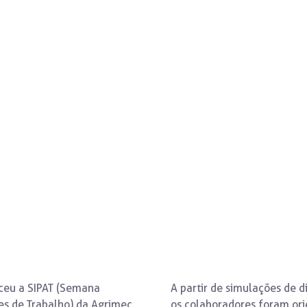
ma SIPAT
eceu a SIPAT (Semana
A partir de simulações de d
es de Trabalho) da Agrimec.
os colaboradores foram ori