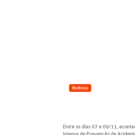
Notícias
Agrimec conclui mais u
Entre os dias 07 e 09/11, acont
Interna de Prevenção de Acident