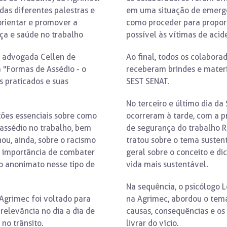
das diferentes palestras e
em uma situação de emergê
 orientar e promover a
como proceder para propor
ça e saúde no trabalho
possível às vítimas de aci
a advogada Cellen de
Ao final, todos os colabora
a "Formas de Assédio - o
receberam brindes e materi
s praticados e suas
SEST SENAT.
No terceiro e último dia da
tões essenciais sobre como
ocorreram à tarde, com a p
 assédio no trabalho, bem
de segurança do trabalho R
ou, ainda, sobre o racismo
tratou sobre o tema susten
a importância de combater
geral sobre o conceito e di
 o anonimato nesse tipo de
vida mais sustentável.
Na sequência, o psicólogo 
Agrimec foi voltado para
na Agrimec, abordou o tema
relevância no dia a dia de
causas, consequências e os
no trânsito.
livrar do vício.